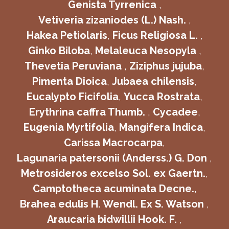
Genista Tyrrenica
,
Vetiveria zizaniodes (L.) Nash.
,
Hakea Petiolaris
,
Ficus Religiosa L.
,
Ginko Biloba
,
Melaleuca Nesopyla
,
Thevetia Peruviana
,
Ziziphus jujuba
,
Pimenta Dioica
,
Jubaea chilensis
,
Eucalypto Ficifolia
,
Yucca Rostrata
,
Erythrina caffra Thumb.
,
Cycadee
,
Eugenia Myrtifolia
,
Mangifera Indica
,
Carissa Macrocarpa
,
Lagunaria patersonii (Anderss.) G. Don
,
Metrosideros excelso Sol. ex Gaertn.
,
Camptotheca acuminata Decne.
,
Brahea edulis H. Wendl. Ex S. Watson
,
Araucaria bidwillii Hook. F.
,