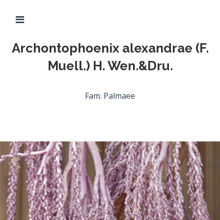
Archontophoenix alexandrae (F.
Muell.) H. Wen.&Dru.
Parco
Negombo
Fam. Palmaee
Home
Il
parco
Le
acque