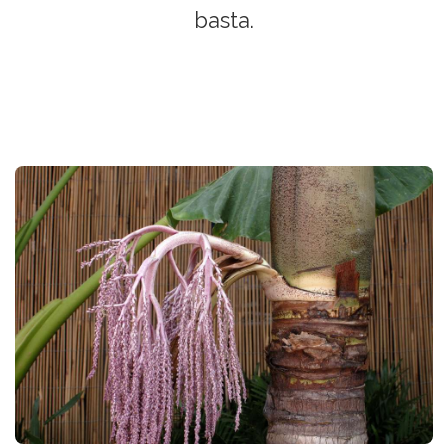
PAR
basta.
GOL
Info
utili
Prenota
Contattaci
allo
081