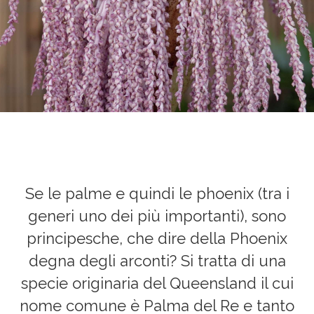
Ristoranti
e bar
Centro
Benessere
Hotel
della
Baia
Se le palme e quindi le phoenix (tra i
Banqueting
generi uno dei più importanti), sono
principesche, che dire della Phoenix
Eventi
degna degli arconti? Si tratta di una
Ipomea
specie originaria del Queensland il cui
nome comune è Palma del Re e tanto